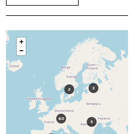
+
−
2
2
60
5