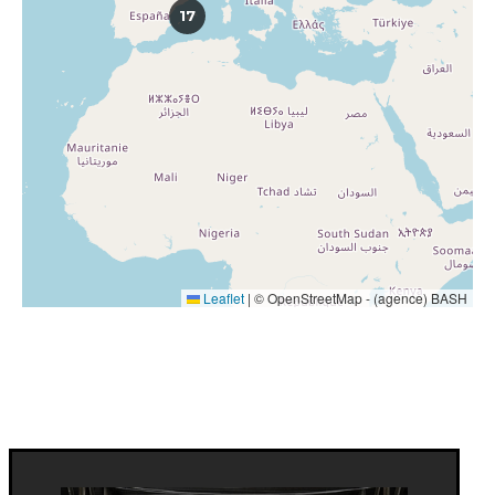
17
Leaflet
|
© OpenStreetMap - (agence) BASH