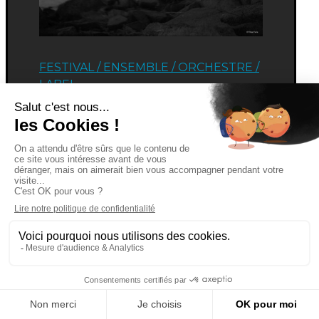
FESTIVAL
/
ENSEMBLE / ORCHESTRE
/
LABEL
Arte das Musas | Fora do Lugar
Portugal