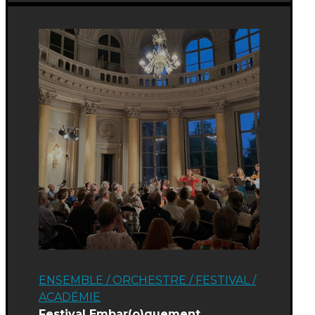
ENSEMBLE / ORCHESTRE
/
FESTIVAL
/
ACADÉMIE
Festival Embar(o)quement