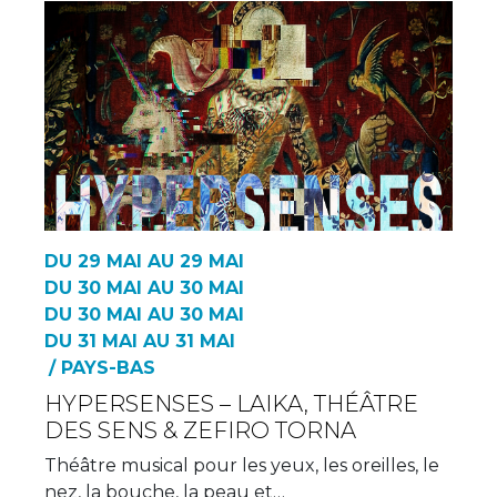
DU 29 MAI AU 29 MAI
DU 30 MAI AU 30 MAI
DU 30 MAI AU 30 MAI
DU 31 MAI AU 31 MAI
/ PAYS-BAS
HYPERSENSES – LAIKA, THÉÂTRE
DES SENS & ZEFIRO TORNA
Théâtre musical pour les yeux, les oreilles, le
nez, la bouche, la peau et…