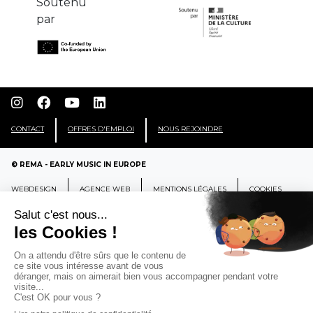
Soutenu
par
CONTACT
OFFRES D'EMPLOI
NOUS REJOINDRE
© REMA - EARLY MUSIC IN EUROPE
WEBDESIGN
AGENCE WEB
MENTIONS LÉGALES
COOKIES
REMA
RÉSEAU EUROPÉEN DE MUSIQUE
ANCIENNE EUROPEAN EARLY MUSIC