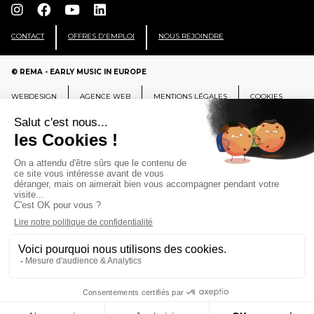
CONTACT
OFFRES D'EMPLOI
NOUS REJOINDRE
© REMA - EARLY MUSIC IN EUROPE
WEBDESIGN
AGENCE WEB
MENTIONS LÉGALES
COOKIES
REMA
RÉSEAU EUROPÉEN DE MUSIQUE
ANCIENNE EUROPEAN EARLY MUSIC
NETWORK
CCR Ambronay - Place Thollon F-01500 Ambronay,
FRANCE
info@rema-eemn.net