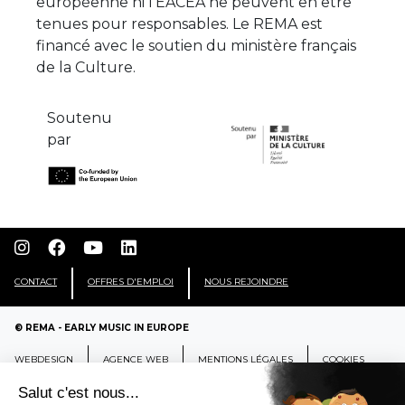
européenne ni l'EACEA ne peuvent en être
tenues pour responsables. Le REMA est
financé avec le soutien du ministère français
de la Culture.
Soutenu
par
CONTACT
OFFRES D'EMPLOI
NOUS REJOINDRE
© REMA - EARLY MUSIC IN EUROPE
WEBDESIGN
AGENCE WEB
MENTIONS LÉGALES
COOKIES