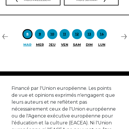
Précédent
S
8
9
10
11
12
13
14
MAR
MER
JEU
VEN
SAM
DIM
LUN
Financé par l'Union européenne. Les points
de vue et opinions exprimés n'engagent que
leurs auteurs et ne reflètent pas
nécessairement ceux de l'Union européenne
ou de l'Agence exécutive européenne pour
l'éducation et la culture (EACEA). Ni l'Union