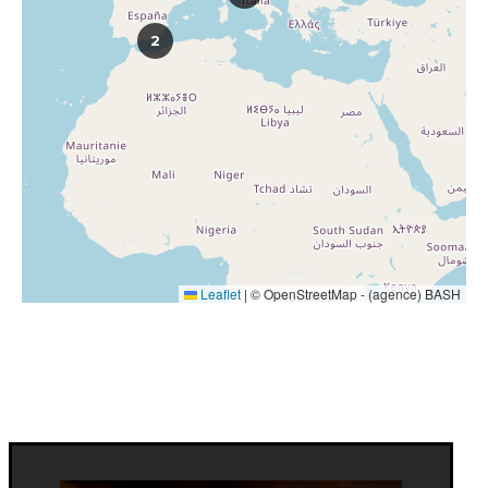
2
Leaflet
|
© OpenStreetMap - (agence) BASH