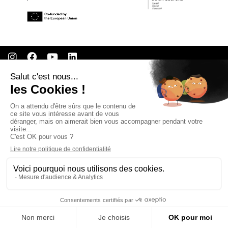
CONTACT
OFFRES D'EMPLOI
NOUS REJOINDRE
© REMA - EARLY MUSIC IN EUROPE
WEBDESIGN
AGENCE WEB
MENTIONS LÉGALES
COOKIES
REMA
RÉSEAU EUROPÉEN DE MUSIQUE
ANCIENNE EUROPEAN EARLY MUSIC
NETWORK