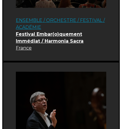
ENSEMBLE / ORCHESTRE
/
FESTIVAL
/
ACADÉMIE
Festival Embar(o)quement
Immédiat / Harmonia Sacra
France