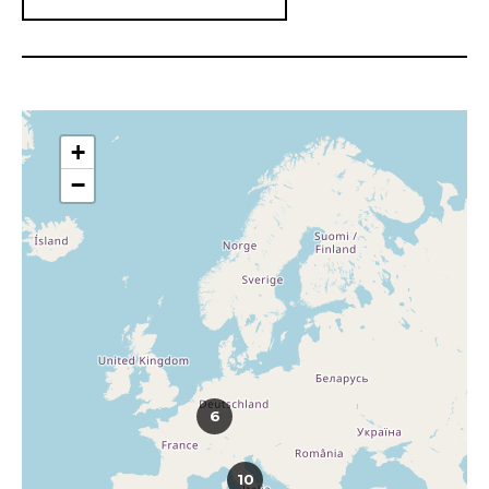
+
−
6
10