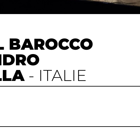
L BAROCCO
NDRO
LLA
- ITALIE