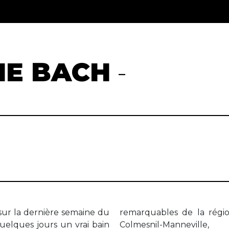
IE BACH
-
 sur la dernière semaine du
de Dieppe, les églises de
uelques jours un vrai bain
inte-Marguerite-sur-Mer,