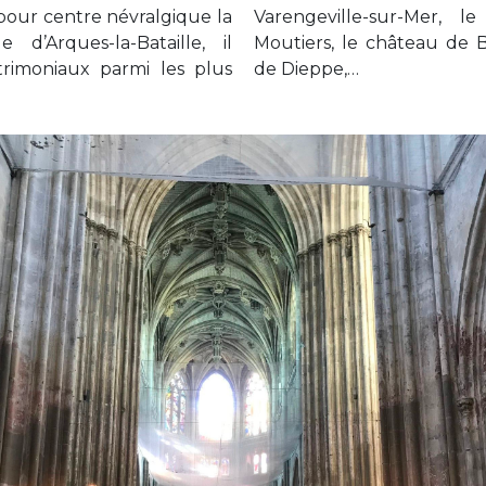
our centre névralgique la
 parc floral du Bois des
 d’Arques-la-Bataille, il
melet, l’église Saint-Rémy
rimoniaux parmi les plus
de Dieppe,…