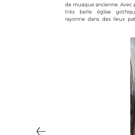
de musique ancienne. Avec p
Varengeville-sur-Mer, le
très belle église gothique
Moutiers, le château de Bos
rayonne dans des lieux pat
Précédent