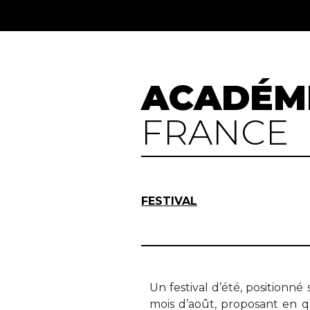
ACADÉM
FRANCE
FESTIVAL
Un festival d’été, positionné
remarquables de la région 
mois d’août, proposant en q
Colmesnil-Manneville, Sa