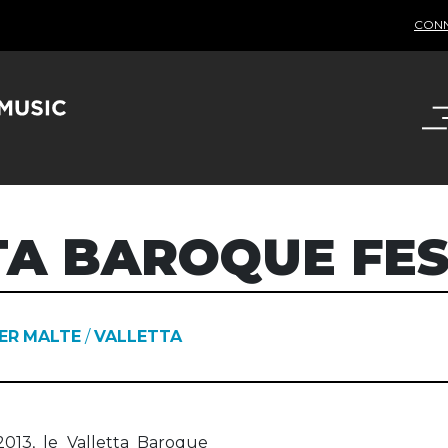
CON
TA BAROQUE FES
IER
MALTE
/
VALLETTA
013, le Valletta Baroque