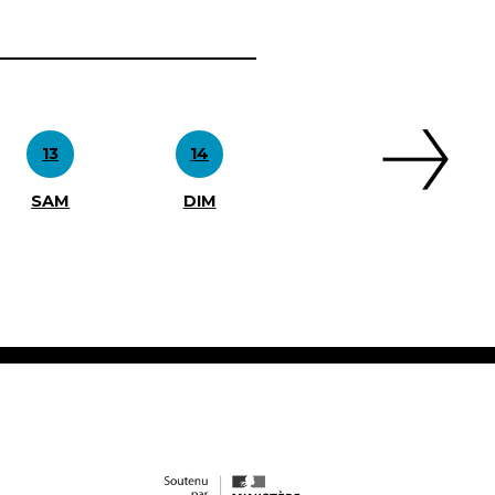
13
14
SAM
DIM