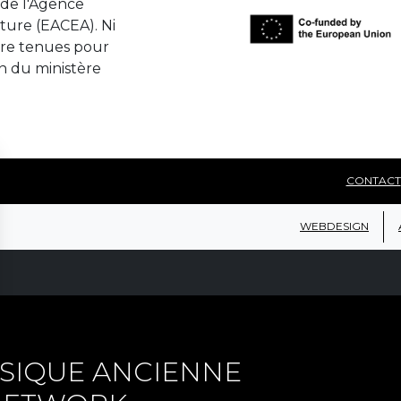
de l'Agence
ture (EACEA). Ni
tre tenues pour
n du ministère
CONTACT
WEBDESIGN
SIQUE ANCIENNE