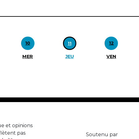
10
12
11
MER
JEU
VEN
e et opinions
lètent pas
Soutenu par