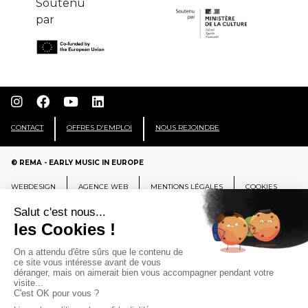
Soutenu
par
CONTACT
OFFRES D'EMPLOI
NOUS REJOINDRE
© REMA - EARLY MUSIC IN EUROPE
WEBDESIGN
AGENCE WEB
MENTIONS LÉGALES
COOKIES
REMA
RÉSEAU EUROPÉEN DE MUSIQUE
ANCIENNE EUROPEAN EARLY MUSIC