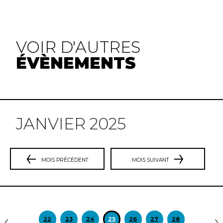
VOIR D'AUTRES
ÉVÈNEMENTS
JANVIER 2025
MOIS PRÉCÉDENT
MOIS SUIVANT
Précédent
S
22
23
24
25
26
27
28