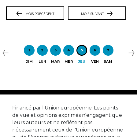
MOIS PRÉCÉDENT
MOIS SUIVANT
Précédent
S
1
2
3
4
5
6
7
DIM
LUN
MAR
MER
JEU
VEN
SAM
Financé par l'Union européenne. Les points
de vue et opinions exprimés n'engagent que
leurs auteurs et ne reflètent pas
nécessairement ceux de l'Union européenne