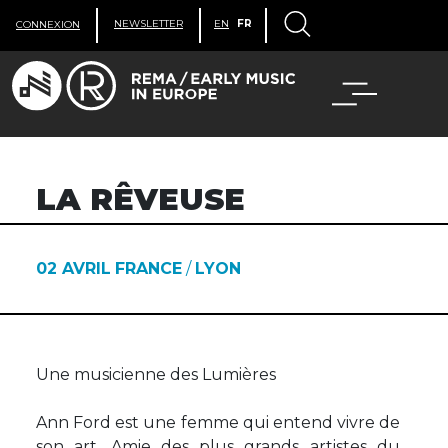
NEWSLETTER
EN
FR
CONNEXION
LA RÊVEUSE
02 AVRIL
FRANCE
/
LYON
Une musicienne des Lumières
Ann Ford est une femme qui entend vivre de
son art. Amie des plus grands artistes du