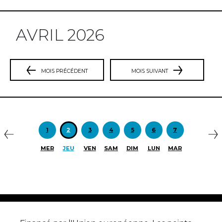
AVRIL 2026
MOIS PRÉCÉDENT
MOIS SUIVANT
Précédent
S
1
2
3
4
5
6
7
MER
JEU
VEN
SAM
DIM
LUN
MAR