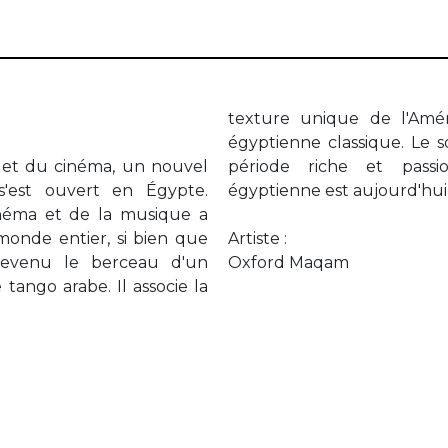
texture unique de l'Amér
égyptienne classique. Le s
io et du cinéma, un nouvel
onnante de la musique
'est ouvert en Égypte.
égyptienne est aujourd'hui
cinéma et de la musique a
monde entier, si bien que
Artiste :
devenu le berceau d'un
Oxford Maqam
 tango arabe. Il associe la