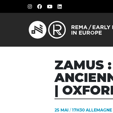
ZAMUS :
ANCIENN
| OXFO
25 MAI
/
17H30
ALLEMAGNE