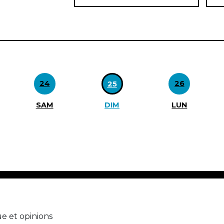
24
26
25
SAM
DIM
LUN
e et opinions