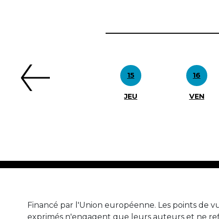
Précédent
15
16
JEU
VEN
Financé par l'Union européenne. Les points de vu
exprimés n'engagent que leurs auteurs et ne ref