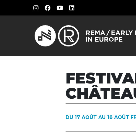
FESTIVA
CHÂTEA
DU 17 AOÛT AU 18 AOÛT
F