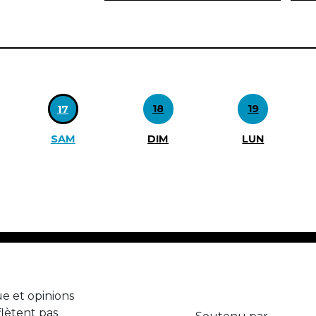
18
19
17
SAM
DIM
LUN
e et opinions
lètent pas