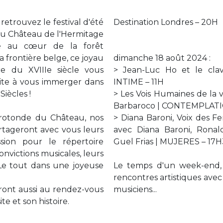
retrouvez le festival d'été
Destination Londres – 20H
du Château de l'Hermitage
tué au cœur de la forêt
 frontière belge, ce joyau
dimanche 18 août 2024 :
re du XVIIIe siècle vous
> Jean-Luc Ho et le clav
vite à vous immerger dans
INTIME – 11H
Siècles !
> Les Vois Humaines de la 
Barbaroco | CONTEMPLATI
 rotonde du Château, nos
> Diana Baroni, Voix des
rtageront avec vous leurs
avec Diana Baroni, Ronal
sion pour le répertoire
Guel Frias | MUJERES – 17
onvictions musicales, leurs
.Le tout dans une joyeuse
Le temps d'un week-end,
rencontres artistiques avec
seront aussi au rendez-vous
musiciens...
te et son histoire.