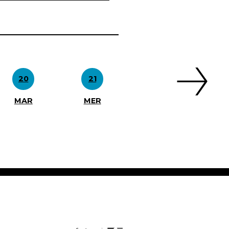
20
21
MAR
MER