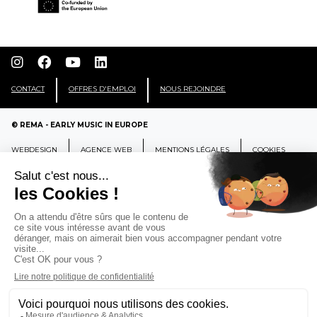
CONTACT
OFFRES D'EMPLOI
NOUS REJOINDRE
© REMA - EARLY MUSIC IN EUROPE
WEBDESIGN
AGENCE WEB
MENTIONS LÉGALES
COOKIES
REMA
RÉSEAU EUROPÉEN DE MUSIQUE
ANCIENNE EUROPEAN EARLY MUSIC
NETWORK
CCR Ambronay - Place Thollon F-01500 Ambronay,