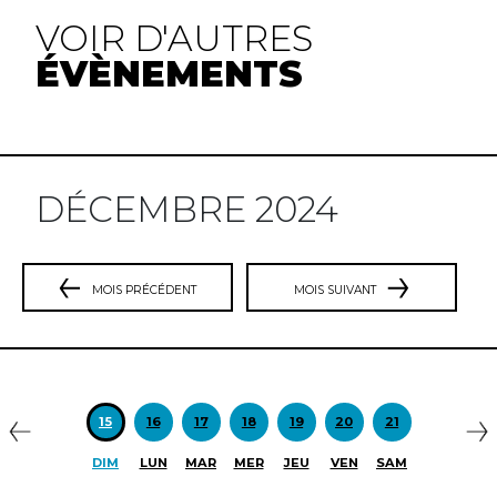
VOIR D'AUTRES
ÉVÈNEMENTS
DÉCEMBRE 2024
MOIS PRÉCÉDENT
MOIS SUIVANT
Précédent
S
15
16
17
18
19
20
21
DIM
LUN
MAR
MER
JEU
VEN
SAM