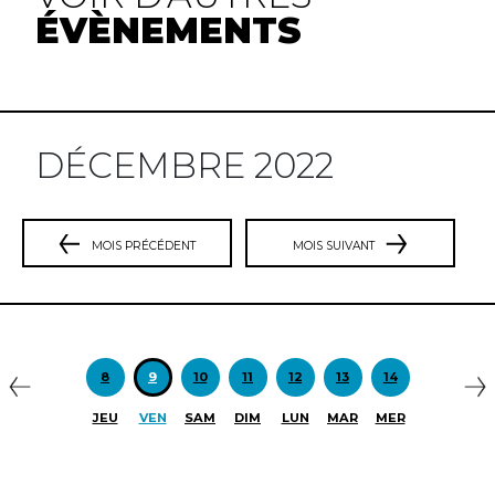
ÉVÈNEMENTS
DÉCEMBRE 2022
MOIS PRÉCÉDENT
MOIS SUIVANT
Précédent
S
8
9
10
11
12
13
14
JEU
VEN
SAM
DIM
LUN
MAR
MER