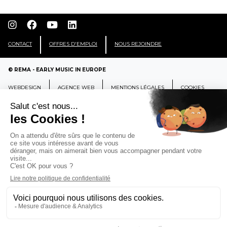
CONTACT
OFFRES D'EMPLOI
NOUS REJOINDRE
© REMA - EARLY MUSIC IN EUROPE
WEBDESIGN
AGENCE WEB
MENTIONS LÉGALES
COOKIES
REMA
RÉSEAU EUROPÉEN DE MUSIQUE
ANCIENNE EUROPEAN EARLY MUSIC
NETWORK
CCR Ambronay - Place Thollon F-01500 Ambronay,
FRANCE
info@rema-eemn.net