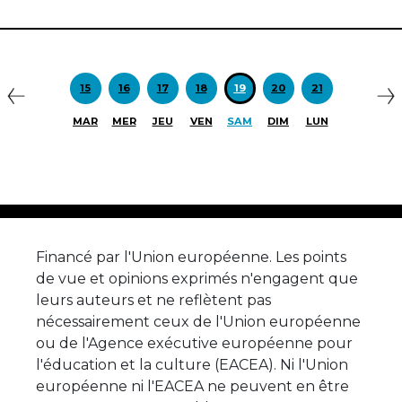
Précédent
S
15
16
17
18
19
20
21
MAR
MER
JEU
VEN
SAM
DIM
LUN
Financé par l'Union européenne. Les points
de vue et opinions exprimés n'engagent que
leurs auteurs et ne reflètent pas
nécessairement ceux de l'Union européenne
ou de l'Agence exécutive européenne pour
l'éducation et la culture (EACEA). Ni l'Union
européenne ni l'EACEA ne peuvent en être