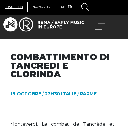
NEWSLETTER
EN
FR
CONNEXION
COMBATTIMENTO DI
TANCREDI E
CLORINDA
19 OCTOBRE
/
22H30
ITALIE
/
PARME
Monteverdi, Le combat de Tancrède et