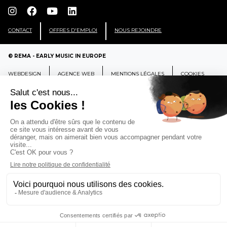
CONTACT
OFFRES D'EMPLOI
NOUS REJOINDRE
© REMA - EARLY MUSIC IN EUROPE
WEBDESIGN
AGENCE WEB
MENTIONS LÉGALES
COOKIES
REMA
RÉSEAU EUROPÉEN DE MUSIQUE
ANCIENNE EUROPEAN EARLY MUSIC
NETWORK
CCR Ambronay - Place Thollon F-01500 Ambronay,
FRANCE
info@rema-eemn.net