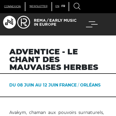
NEWSLETTER
EN
FR
CONNEXION
ADVENTICE - LE
CHANT DES
MAUVAISES HERBES
DU 08 JUIN AU 12 JUIN
FRANCE
/
ORLÉANS
Avakym, chaman aux pouvoirs surnaturels,