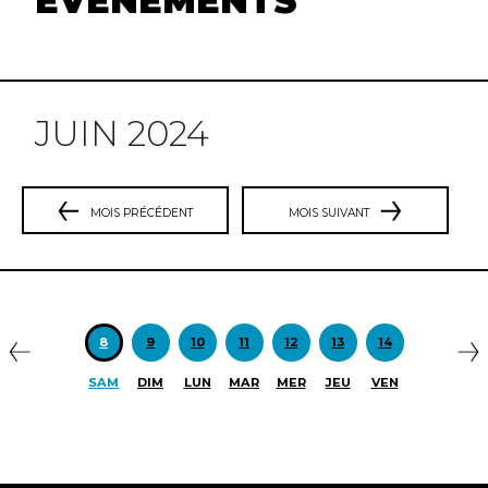
ÉVÈNEMENTS
JUIN 2024
MOIS PRÉCÉDENT
MOIS SUIVANT
Précédent
S
8
9
10
11
12
13
14
SAM
DIM
LUN
MAR
MER
JEU
VEN