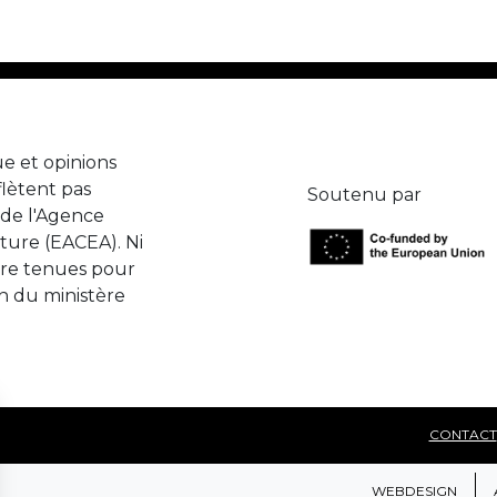
e et opinions
lètent pas
Soutenu par
de l'Agence
ture (EACEA). Ni
tre tenues pour
n du ministère
CONTACT
WEBDESIGN