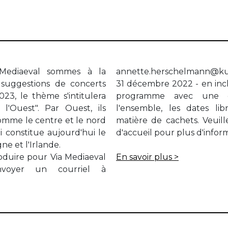
 Mediaeval sommes à la
annette.herschelmann@ku
 suggestions de concerts
31 décembre 2022 - en incl
23, le thème s'intitulera
programme avec une c
l'Ouest". Par Ouest, ils
l'ensemble, les dates li
omme le centre et le nord
matière de cachets. Veuil
i constitue aujourd'hui le
d'accueil pour plus d'inform
ne et l'Irlande.
oduire pour Via Mediaeval
En savoir plus >
nvoyer un courriel à