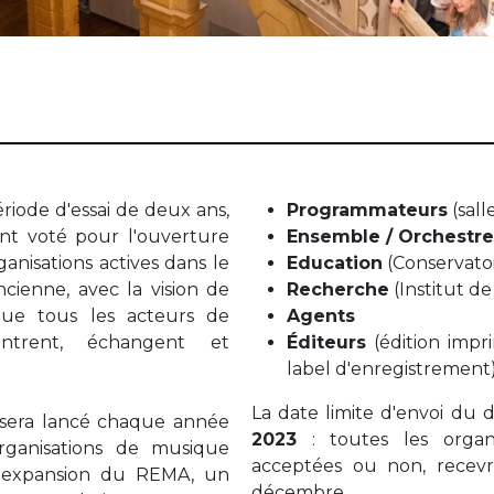
riode d'essai de deux ans,
Programmateurs
(sall
t voté pour l'ouverture
Ensemble / Orchestre
anisations actives dans le
Education
(Conservato
cienne, avec la vision de
Recherche
(Institut d
ue tous les acteurs de
Agents
ontrent, échangent et
Éditeurs
(édition impr
label d'enregistrement
La date limite d'envoi du d
 sera lancé chaque année
2023
: toutes les organis
rganisations de musique
acceptées ou non, recevr
 l'expansion du REMA, un
décembre.